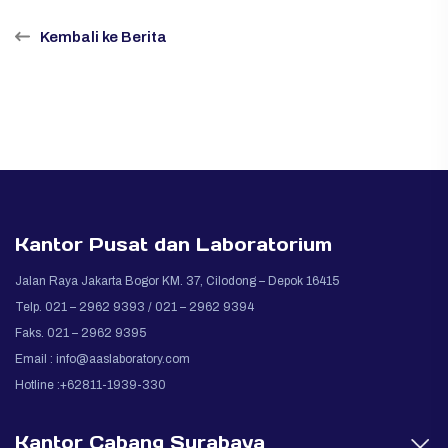
Kembali ke Berita
Kantor Pusat dan Laboratorium
Jalan Raya Jakarta Bogor KM. 37, Cilodong – Depok 16415
Telp. 021 – 2962 9393 / 021 – 2962 9394
Faks. 021 – 2962 9395
Email :
info@aaslaboratory.com
Hotline :+62811-1939-330
Kantor Cabang Surabaya